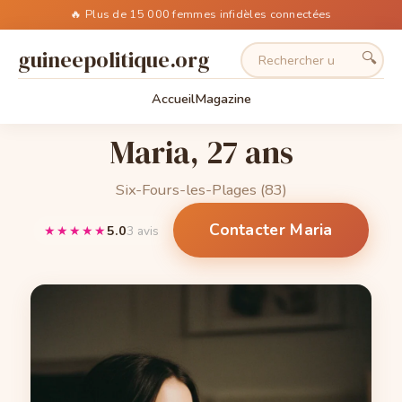
🔥 Plus de 15 000 femmes infidèles connectées
guineepolitique.org
🔍
Accueil
Magazine
Maria, 27 ans
Six-Fours-les-Plages (83)
Contacter Maria
★★★★★
5.0
3 avis