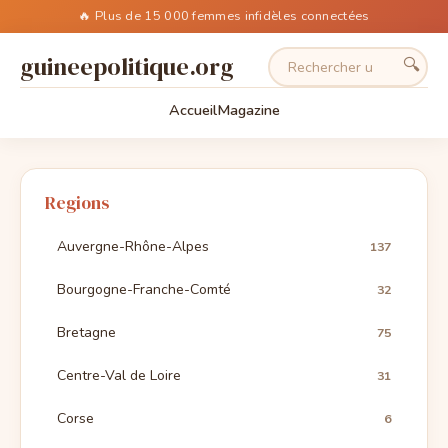
🔥 Plus de 15 000 femmes infidèles connectées
guineepolitique.org
🔍
Accueil
Magazine
Regions
Auvergne-Rhône-Alpes
137
Bourgogne-Franche-Comté
32
Bretagne
75
Centre-Val de Loire
31
Corse
6